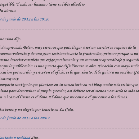
rrepetible. Y cada ser humano tiene su libre albedrío.
n abrazo.
9 de junio de 2012 a las 19:20
nónimo dijo...
ola apreciada Belén, muy cierto es que para llegar a ser un escritor se requiere de la
nmensa valentía y de una gran resistencia ante la frustración, primero porque es un
amino interior complejo que exige persistencia y un constante aprendizaje y segund
orque la publicación es una puerta que difícilmente se abre. Vocación con mayúscula
ocación por escribir y crecer en el oficio, es lo que, siento, debe guiar a un escritor.G
emingway.
omparto contigo lo que planteas en tu comentario en mi blog: nadie más crìtico que
isma para determinar el propio "pecado", así debiese ser al menos o eso sería lo más s
n mi caso el límite es el daño. El daño que me causo o el que causo a los demás.
is besos y mi alegría por tenerte en La Cala.
9 de junio de 2012 a las 20:09
antasía y realidad
dijo...