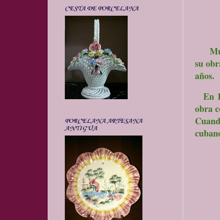
CESTA DE PORCELANA
Muc
su obr
años.
En 195
obra c
Cuando
PORCELANA ARTESANA
ANTIGUA
cubano