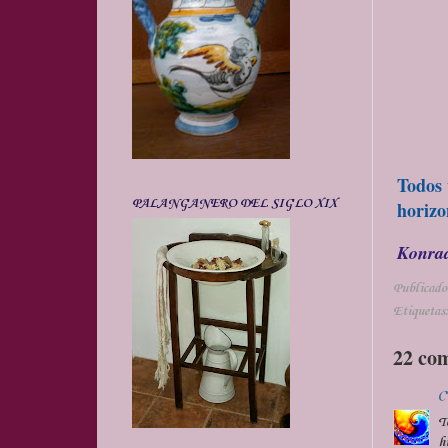
Todos 
PALANGANERO DEL SIGLO XIX
horizo
Konra
Publicado
Etiquetas
22 co
C
T
h