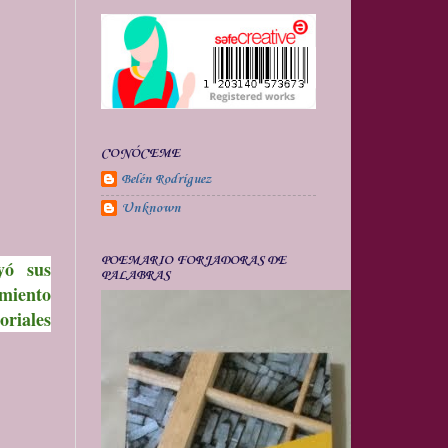
CONÓCEME
Belén Rodríguez
Unknown
POEMARIO FORJADORAS DE
uyó sus
PALABRAS
imiento
oriales