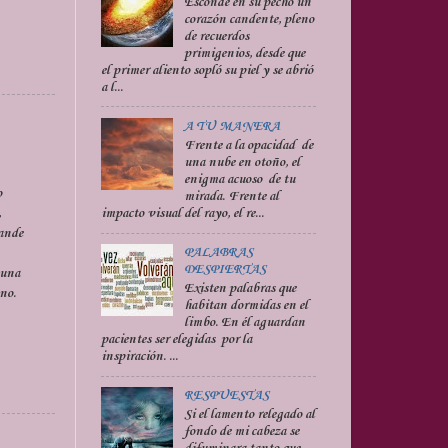
Esconde en su pecho un
corazón candente, pleno
de recuerdos
primigenios, desde que
el primer aliento sopló su piel y se abrió
a l...
A TU MANERA
Frente a la opacidad de
una nube en otoño, el
enigma acuoso de tu
o
mirada. Frente al
,
impacto visual del rayo, el re...
rande
PALABRAS
DESPIERTAS
 una
Existen palabras que
ano.
habitan dormidas en el
limbo. En él aguardan
pacientes ser elegidas por la
inspiración. ...
RESPUESTAS
Si el lamento relegado al
fondo de mi cabeza se