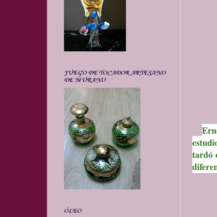
JUEGO DE TOCADOR ARTESANO
DE MURANO
Ern
estudi
tardó 
difere
ÓLEO