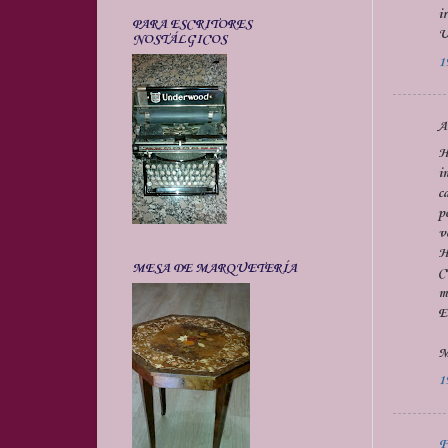
i
PARA ESCRITORES
U
NOSTÁLGICOS
1
A
H
i
c
p
v
H
MESA DE MARQUETERÍA
C
m
E
M
1
F