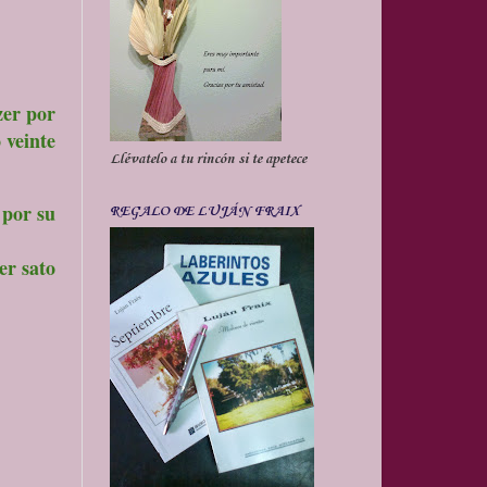
zer por
 veinte
Llévatelo a tu rincón si te apetece
 por su
REGALO DE LUJÁN FRAIX
er sato