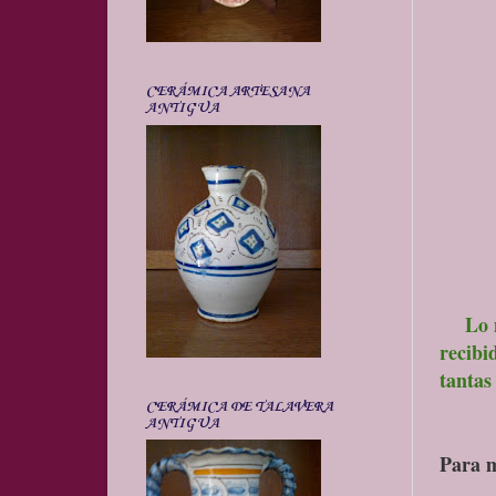
CERÁMICA ARTESANA
ANTIGUA
Lo má
recibi
tantas
CERÁMICA DE TALAVERA
ANTIGUA
Para m