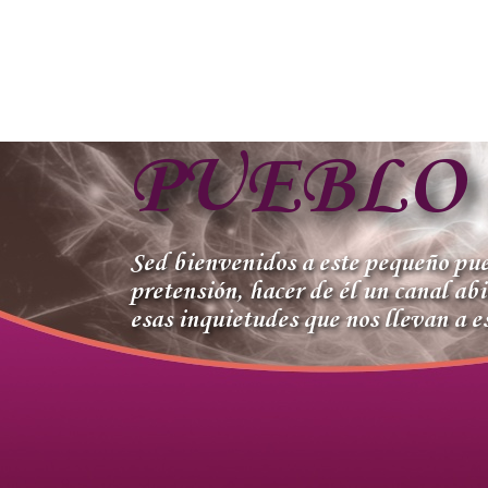
PUEBLO
Sed bienvenidos a este pequeño pueb
pretensión, hacer de él un canal ab
esas inquietudes que nos llevan a es